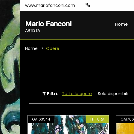
www.mariofanconi.com
Mario Fanconi
Home
ARTISTA
Home
Opere
Filtri:
Tutte le opere
Solo disponibili
GA163544
PITTURA
GA170