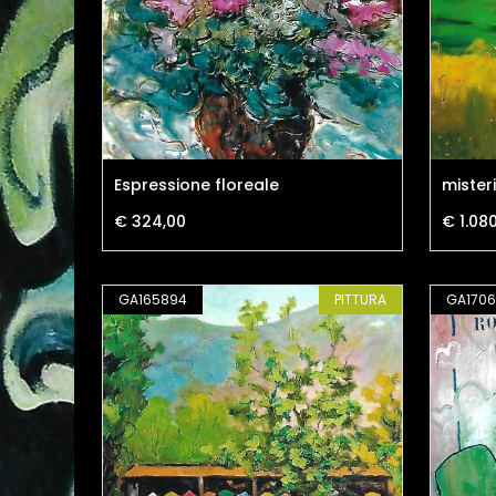
Espressione floreale
mister
€ 324,00
€ 1.08
GA165894
PITTURA
GA1706