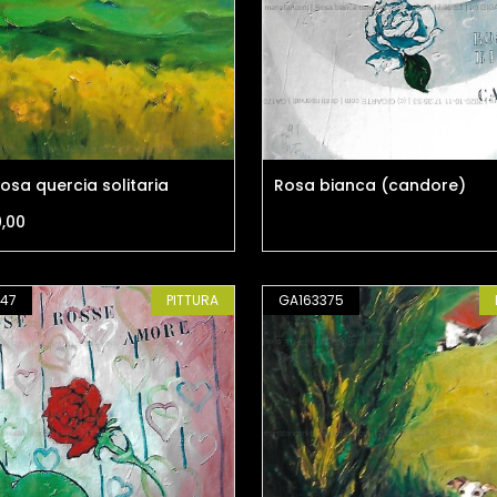
iosa quercia solitaria
Rosa bianca (candore)
0,00
47
PITTURA
GA163375