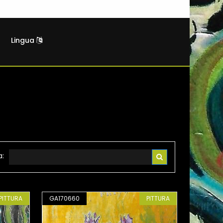
Lingua
a:
PITTURA
GA170660
PITTURA