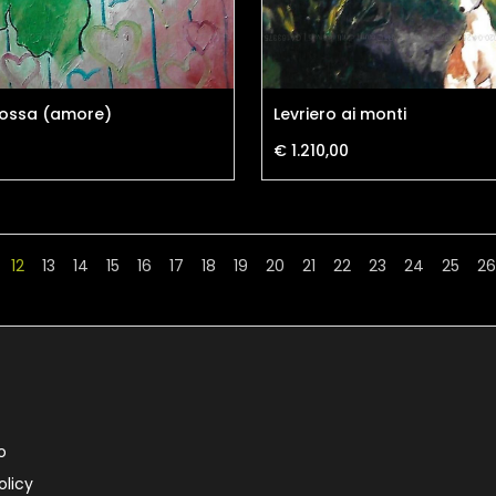
rossa (amore)
Levriero ai monti
€ 1.210,00
12
13
14
15
16
17
18
19
20
21
22
23
24
25
26
o
olicy