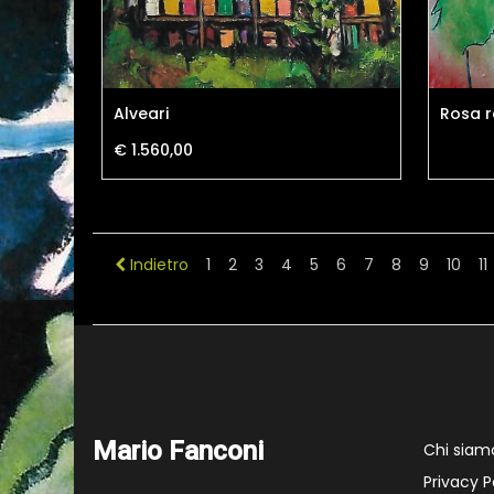
Alveari
Rosa 
€ 1.560,00
Indietro
1
2
3
4
5
6
7
8
9
10
11
Mario Fanconi
Chi siam
Privacy P