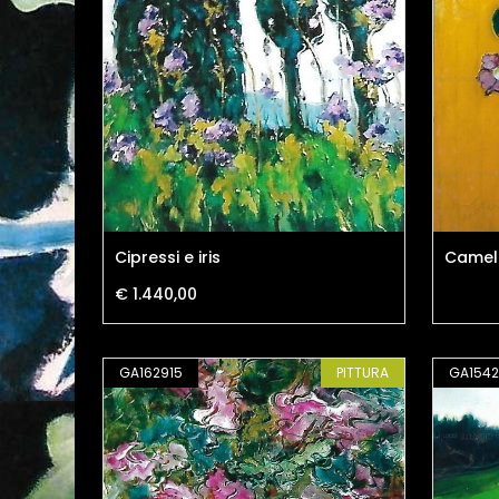
Cipressi e iris
Cameli
€ 1.440,00
GA162915
PITTURA
GA154