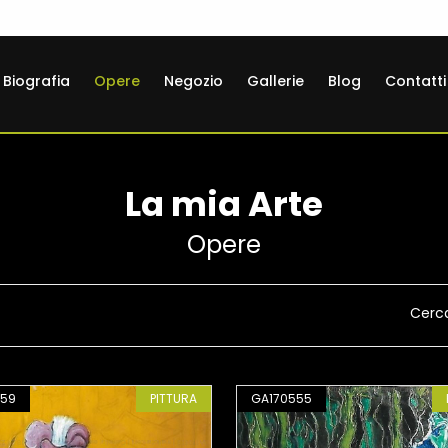
Biografia
Opere
Negozio
Gallerie
Blog
Contatti
La mia Arte
Opere
Cerc
659
PITTURA
GA170555