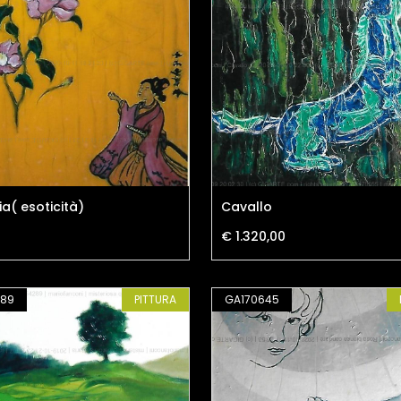
a( esoticità)
Cavallo
€ 1.320,00
289
PITTURA
GA170645