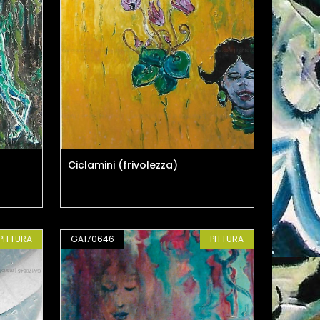
Ciclamini (frivolezza)
PITTURA
GA170646
PITTURA