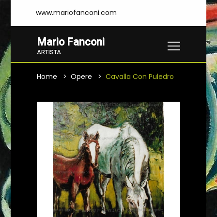
www.mariofanconi.com
Mario Fanconi
ARTISTA
Home
Opere
Cavalla Con Puledro